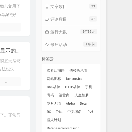
励志文用了
文章数目
23
鸡汤很好
评论数目
57
运行天数
8年59天
最后活动
1 年前
解决Gravatar头像不显示的问题
标签云
国内彻底无法访
方法也失
淡看江湖路
倚楼听风雨
头像服务器
网站图标
favicon.ico
3 条评论
DNS劫持
HTTP劫持
手机
号码
运营商
人生如梦
岁月无情
Alpha
Beta
RC
Trial
中文域名
IPv6
器了。正常导
雪人计划
Database Server Error