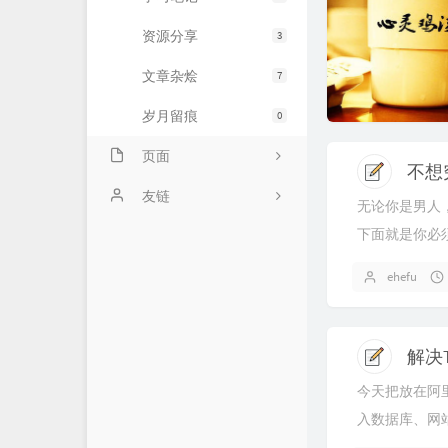
资源分享
3
文章杂烩
7
岁月留痕
0
页面
关于我
友链
无论你是男人
下面就是你必
链接库
倚楼听风雨
社会，感情不
时光机
淡看江湖路
ehefu
不要相信电影里
留言板
花猫阳光城
解决T
归档栏
今天把放在阿里
万花筒
入数据库、网站