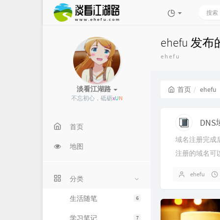
ehefu 发
ehefu
淡看江湖路
首页
ehefu
不忘初心，砥砺前行
q
首页
域名注册完成
地图
注册的域名可以
ehefu
分类
生活随笔
6
学习笔记
7