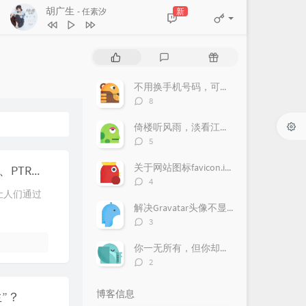
胡广生
新
- 任素汐
热
最
随
门
新
机
文
评
文
不用换手机号码，可以自主选择运营商
章
论
章
评
8
论
数：
倚楼听风雨，淡看江湖路
评
5
论
数：
关于网站图标favicon.ico
DNS域名解析中A、AAAA、CNAME、MX、NS、TXT、SRV、SOA、PTR各项记录的作用
评
4
论
让人们通过
数：
解决Gravatar头像不显示的问题
评
3
论
数：
你一无所有，但你却拥有一切
评
2
论
数：
博客信息
”？