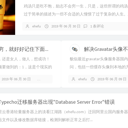
鸡汤只是吃不饱，励志不会穷一生，只是，这些所谓的鸡汤
过于简单的描述为一些不合适的人憧憬了过于复杂的人生。
喝，做的过程却复杂就如煲汤一般，...
ehefu
2019 年 06 月 30 日
1 条评论
不想穷，就好好记住下面的话！
，还是女人，做人，想成功！
貌似最近gravatar头像服务器
须要做到的：1，这是个现实的
问，包括一些缓存头像到本地的
能当饭吃，贫穷夫妻百事哀。
效，因为原来只是访问gravatar
2019 年 06 月 30 日
1 条评论
ehefu
2019 年 06 月 09 日
的故事情节，那只是个供许...
慢，现在是根本不能访问，...
ypecho迁移服务器出现"Database Server Error"错误
云香港轻量服务器上的淡看江湖路（ehefu.com）迁回阿里云国内服务
文件以及修改数据库链接，检测到解析正常之后打...