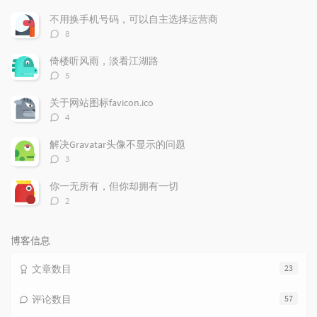
门
新
机
文
评
文
不用换手机号码，可以自主选择运营商
章
论
章
评
8
论
数：
倚楼听风雨，淡看江湖路
评
5
论
数：
关于网站图标favicon.ico
评
4
论
数：
解决Gravatar头像不显示的问题
评
3
论
数：
你一无所有，但你却拥有一切
评
2
论
数：
博客信息
文章数目
23
评论数目
57