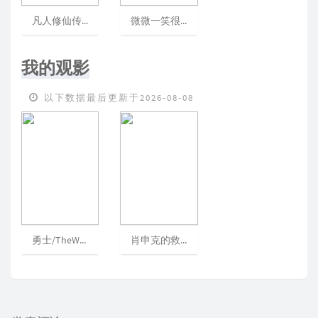
凡人修仙传（1-10）
微微一笑很倾城
我的观影
以下数据最后更新于2026-08-08
勇士/TheWarriors[可播放]
肖申克的救赎/TheShawshankRedemption/月黑高飞(港)/刺激1995(台)[可播放]