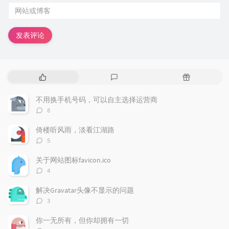
发表评论
热
最
随
门
新
机
文
评
文
不用换手机号码，可以自主选择运营商
章
论
章
评
8
论
数：
倚楼听风雨，淡看江湖路
评
5
论
数：
关于网站图标favicon.ico
评
4
论
数：
解决Gravatar头像不显示的问题
评
3
论
数：
你一无所有，但你却拥有一切