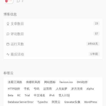
评
2
论
数：
博客信息
文章数目
23
评论数目
57
运行天数
8年63天
最后活动
1 年前
标签云
淡看江湖路
倚楼听风雨
网站图标
favicon.ico
DNS劫持
HTTP劫持
手机
号码
运营商
人生如梦
岁月无情
Alpha
Beta
RC
Trial
中文域名
IPv6
雪人计划
Database Server Error
Typecho
阿里云
Gravatar头像
WordPress