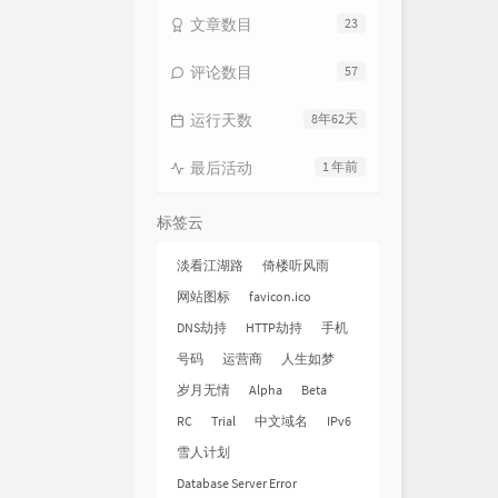
文章数目
23
评论数目
57
运行天数
8年62天
最后活动
1 年前
标签云
淡看江湖路
倚楼听风雨
网站图标
favicon.ico
DNS劫持
HTTP劫持
手机
号码
运营商
人生如梦
岁月无情
Alpha
Beta
RC
Trial
中文域名
IPv6
雪人计划
Database Server Error