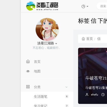
标签 信 下
首页
信
淡看江湖路
不忘初心，砥砺前行
m
首页
地图
斗破苍穹2
分类
ehefu
生活随笔
6
学习笔记
7