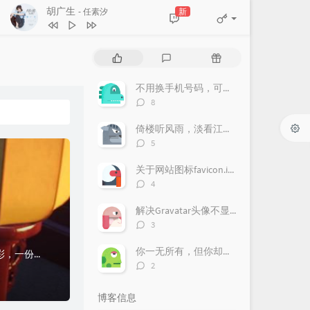
胡广生
新
- 任素汐
热
最
随
门
新
机
文
评
文
不用换手机号码，可以自主选择运营商
章
论
章
评
8
论
数：
倚楼听风雨，淡看江湖路
评
5
论
数：
关于网站图标favicon.ico
评
4
论
数：
解决Gravatar头像不显示的问题
评
3
论
数：
你一无所有，但你却拥有一切
斗破苍穹21集被很多粉丝吐槽萧战留信水剧情的戏份，咔吧哥却是认为做得很有感情色彩，一份来自父亲对儿子的真心吐露，相比于国漫各种儿女情长的剧情，斗破的这种感情戏尤为让人感动。
评
2
论
数：
博客信息