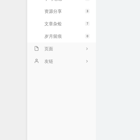
资源分享
3
文章杂烩
7
岁月留痕
0
页面
关于我
友链
链接库
倚楼听风雨
时光机
淡看江湖路
留言板
花猫阳光城
归档栏
万花筒