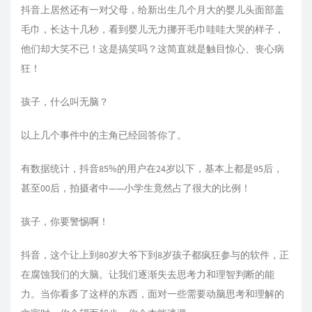
抖音上居然还有一对父母，给新出生几个月大的婴儿头面部盖
毛巾，长达十几秒，看到婴儿无力挪开毛巾哇哇大哭的样子，
他们却大笑不已！这是搞笑吗？这简直就是触目惊心、丧心病
狂！
孩子，什么叫无脑？
以上几个事件中的主角已经回答你了。
有数据统计，抖音85%的用户在24岁以下，基本上都是95后，
甚至00后，拍摄者中——小学生竟然占了很大的比例！
孩子，你要警惕啊！
抖音，这个让上到80岁大爷下到8岁孩子都疯狂参与的软件，正
在腐蚀我们的大脑。让我们逐渐失去思考力和理智判断的能
力。当你看多了这样的东西，面对一些需要动脑思考和理解的