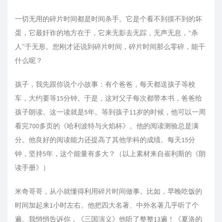
一切无用的碎片时间都是时间杀手。它是个看不到摸不到的坏
蛋，它最奸诈的地方在于，它来无影去无踪，无声无息，“杀
人”于无形。您刚才还说到碎片时间，碎片时间那么零碎，能干
什么呢？
孩子，我先跟你说个小故事：有个爸爸，每天都送孩子等校
车，大约要等15分钟。于是，这对父子每次都带本书，爸爸给
孩子朗读。这一读就是5年。等到孩子11岁的时候，他可以一周
看完700多页的《哈利波特与火焰杯》。他的阅读测验总是满
分。他良好的阅读能力还提高了其他学科的成绩。每天15分
钟，坚持5年，这个能量有多大？（以上素材来自崔利斯的《朗
读手册》）
米奇哥哥，从小就懂得利用碎片时间做事。比如，早晚吃饭的
时间加起来1小时左右。他把四大名著、中外名著几乎听了个
遍。我悄悄告诉你，《三国演义》他听了整整13遍！《夏洛的