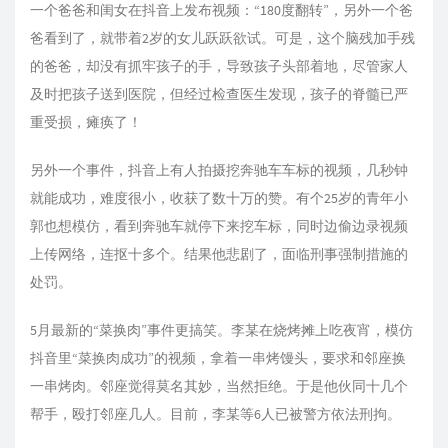
一个爸爸和闺女在抖音上发布视频：“180度翻转”，另外一个爸
爸看到了，就带着2岁的女儿跃跃欲试。可是，这个脑残加手残
的爸爸，却没有抓牢孩子的手，导致孩子头部着地，尽管家人
及时把孩子送到医院，但经过检查医生发现，孩子的脊髓已严
重受损，瘫痪了！
另外一个事件，抖音上有人拍摄挖奔驰车车标的视频，几秒钟
就能成功，难度很小，收获了数十万的赞。有个25岁的青年小
郭也想模仿，看到奔驰车就停下来挖车标，同时边偷边录视频
上传网络，连抠十多个。结果他悲剧了，面临刑事强制措施的
处罚。
5月最新的“菜换肉”事件更搞笑。李某在烧烤摊上吃夜宵，模仿
抖音里“菜换肉成功”的视频，拿着一串烤馒头，要求和邻座换
一串烤肉。邻座觉得莫名其妙，当然拒绝。于是他伙同十几个
帮手，殴打邻座几人。目前，李某等6人已被警方依法刑拘。