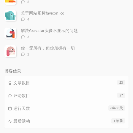
评
5
论
数：
关于网站图标favicon.ico
评
4
论
数：
解决Gravatar头像不显示的问题
评
3
论
数：
你一无所有，但你却拥有一切
评
2
论
数：
博客信息
文章数目
23
评论数目
57
运行天数
8年59天
最后活动
1 年前