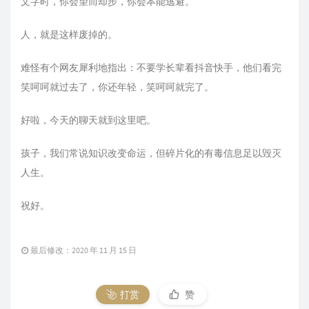
文字时，你会望而却步，你会本能逃避。
人，就是这样废掉的。
难怪有个网友犀利地指出：不要学长辈看抖音快手，他们看完
笑呵呵就过去了，你还年轻，笑呵呵就完了。
好啦，今天的聊天就到这里吧。
孩子，我们常说知识改变命运，但碎片化的有毒信息足以毁灭
人生。
祝好。
最后修改：2020 年 11 月 15 日
打赏
赞