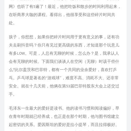
网》也听了有5遍了！最近，他把吃饭和散步的时间利用起来，
在听商界大咖的课程。看得出，他很享受和这些碎片时间共
处。
孩子，你想想，如果你把碎片时间用于更有意义的事，还有功
夫去刷抖音吗？你只有见过更高级的东西，才知道那个玩意儿
有多LOW。可是，人总有无聊的时候，怎么办？是，我承认人
会有无聊的时候。下面我们谈谈人在空闲（无聊）时该干些什
么?比尔盖茨和巴菲特，都有一个共同的业余爱好，喜欢打乒
乓。乒乓球是著名的“游戏球”，难度不高、消耗不大、还非常
安全。就在十几天前，他俩在第53届巴菲特股东大会上还交过
手。
毛泽东一生最大的爱好是读书。他的读书习惯和阅读偏好，早
在青年时期就已经养成，也正是在那个时期，他与图书馆建立
起密切的关系。爱因斯坦的爱好是拉小提琴，而且拉得极好。