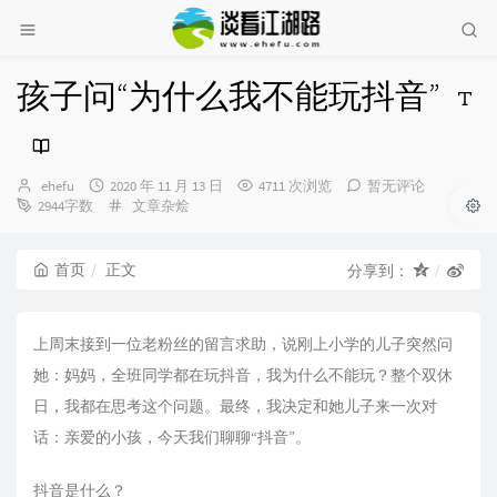
孩子问“为什么我不能玩抖音”
博
发
ehefu
2020 年 11 月 13 日
4711 次浏览
暂无评论
主：
布
分
2944字数
文章杂烩
时
类：
间：
首页
正文
分享到：
上周末接到一位老粉丝的留言求助，说刚上小学的儿子突然问
她：妈妈，全班同学都在玩抖音，我为什么不能玩？整个双休
日，我都在思考这个问题。最终，我决定和她儿子来一次对
话：亲爱的小孩，今天我们聊聊“抖音”。
抖音是什么？