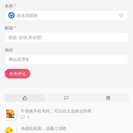
名称
*
🎲
邮箱
*
地址
发表评论
热
最
随
门
新
机
文
评
文
不用换手机号码，可以自主选择运营商
章
论
章
评
8
论
数：
倚楼听风雨，淡看江湖路