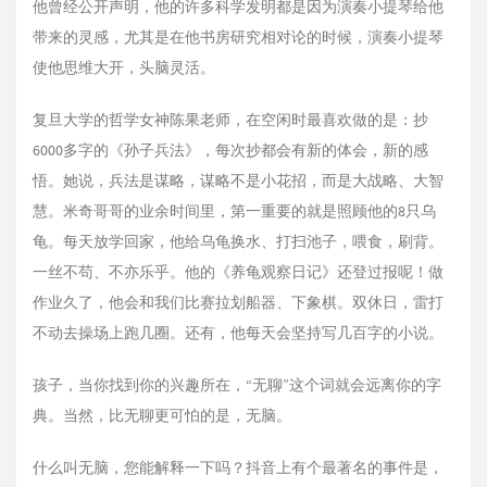
他曾经公开声明，他的许多科学发明都是因为演奏小提琴给他
带来的灵感，尤其是在他书房研究相对论的时候，演奏小提琴
使他思维大开，头脑灵活。
复旦大学的哲学女神陈果老师，在空闲时最喜欢做的是：抄
6000多字的《孙子兵法》，每次抄都会有新的体会，新的感
悟。她说，兵法是谋略，谋略不是小花招，而是大战略、大智
慧。米奇哥哥的业余时间里，第一重要的就是照顾他的8只乌
龟。每天放学回家，他给乌龟换水、打扫池子，喂食，刷背。
一丝不苟、不亦乐乎。他的《养龟观察日记》还登过报呢！做
作业久了，他会和我们比赛拉划船器、下象棋。双休日，雷打
不动去操场上跑几圈。还有，他每天会坚持写几百字的小说。
孩子，当你找到你的兴趣所在，“无聊”这个词就会远离你的字
典。当然，比无聊更可怕的是，无脑。
什么叫无脑，您能解释一下吗？抖音上有个最著名的事件是，